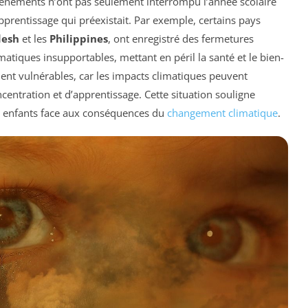
vénements n’ont pas seulement interrompu l’année scolaire
prentissage qui préexistait. Par exemple, certains pays
desh
et les
Philippines
, ont enregistré des fermetures
matiques insupportables, mettant en péril la santé et le bien-
ment vulnérables, car les impacts climatiques peuvent
ncentration et d’apprentissage. Cette situation souligne
es enfants face aux conséquences du
changement climatique
.