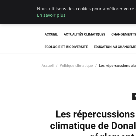
Nous utilisons des cookies pour améliorer votre 
Climatedebtagen
En savoir plus
ACCUEIL
ACTUALITÉS CLIMATIQUES
CHANGEMENTS 
ÉCOLOGIE ET BIODIVERSITÉ
ÉDUCATION AU CHANGEME
Accueil
Politique climatique
Les répercussions al
Les répercussions 
climatique de Donal