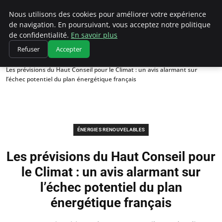
Climatedebtagents
Nous utilisons des cookies pour améliorer votre expérience
de navigation. En poursuivant, vous acceptez notre politique
de confidentialité.
En savoir plus
Refuser
Accepter
Accueil
Énergies Renouvelables
Les prévisions du Haut Conseil pour le Climat : un avis alarmant sur
l’échec potentiel du plan énergétique français
ÉNERGIES RENOUVELABLES
Les prévisions du Haut Conseil pour
le Climat : un avis alarmant sur
l’échec potentiel du plan
énergétique français