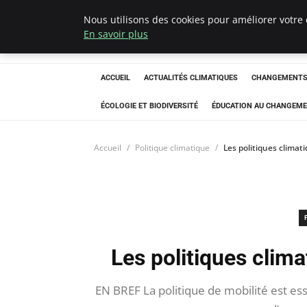
Nous utilisons des cookies pour améliorer votre 
Climatedebtagen
En savoir plus
ACCUEIL
ACTUALITÉS CLIMATIQUES
CHANGEMENTS 
ÉCOLOGIE ET BIODIVERSITÉ
ÉDUCATION AU CHANGEME
Accueil
Politique climatique
Les politiques climati
Les politiques clima
EN BREF La politique de mobilité est esse