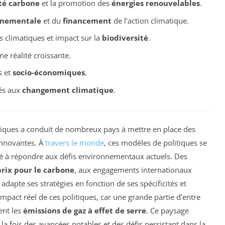
té carbone
et la promotion des
énergies renouvelables
.
nnementale
et du
financement
de l’action climatique.
s climatiques et impact sur la
biodiversité
.
 réalité croissante.
s et
socio-économiques
.
és aux
changement climatique
.
tiques a conduit de nombreux pays à mettre en place des
innovantes. À
travers le monde
, ces modèles de politiques se
ité à répondre aux défis environnementaux actuels. Des
prix pour le carbone
, aux engagements internationaux
adapte ses stratégies en fonction de ses spécificités et
l’impact réel de ces politiques, car une grande partie d’entre
ent les
émissions de gaz à effet de serre
. Ce paysage
la fois des avancées notables et des défis persistant dans la