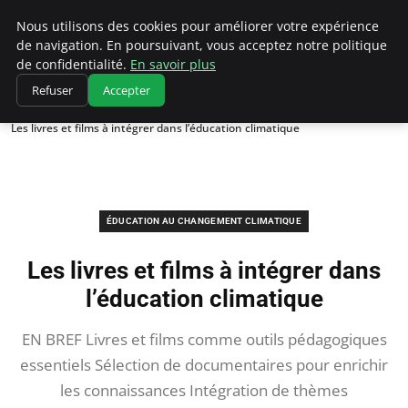
Climatedebtagents
Nous utilisons des cookies pour améliorer votre expérience
de navigation. En poursuivant, vous acceptez notre politique
de confidentialité.
En savoir plus
Refuser
Accepter
Accueil
Éducation au changement climatique
Les livres et films à intégrer dans l’éducation climatique
ÉDUCATION AU CHANGEMENT CLIMATIQUE
Les livres et films à intégrer dans
l’éducation climatique
EN BREF Livres et films comme outils pédagogiques
essentiels Sélection de documentaires pour enrichir
les connaissances Intégration de thèmes