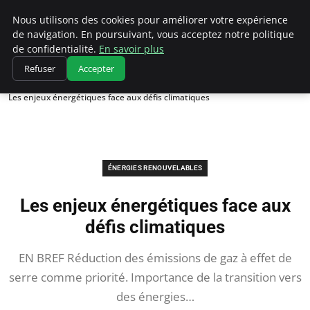
Climatedebtagents
Nous utilisons des cookies pour améliorer votre expérience
de navigation. En poursuivant, vous acceptez notre politique
de confidentialité.
En savoir plus
Refuser
Accepter
Accueil
Énergies Renouvelables
Les enjeux énergétiques face aux défis climatiques
ÉNERGIES RENOUVELABLES
Les enjeux énergétiques face aux
défis climatiques
EN BREF Réduction des émissions de gaz à effet de
serre comme priorité. Importance de la transition vers
des énergies…