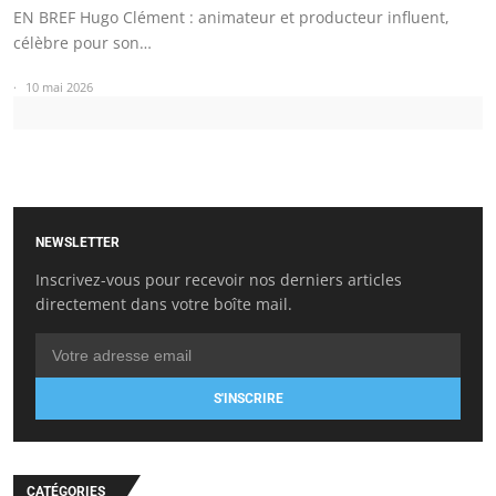
EN BREF Hugo Clément : animateur et producteur influent,
célèbre pour son…
10 mai 2026
NEWSLETTER
Inscrivez-vous pour recevoir nos derniers articles
directement dans votre boîte mail.
S'INSCRIRE
CATÉGORIES