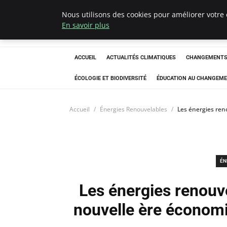
Nous utilisons des cookies pour améliorer votre 
Climatedebtagen
En savoir plus
ACCUEIL
ACTUALITÉS CLIMATIQUES
CHANGEMENTS 
ÉCOLOGIE ET BIODIVERSITÉ
ÉDUCATION AU CHANGEME
Accueil
Énergies Renouvelables
Les énergies ren
ÉN
Les énergies renouve
nouvelle ère économi