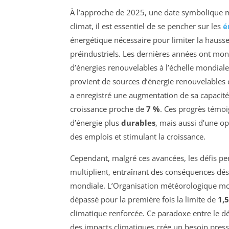
À l’approche de 2025, une date symbolique ma
climat, il est essentiel de se pencher sur les
é
énergétique nécessaire pour limiter la haus
préindustriels. Les dernières années ont mo
d’énergies renouvelables à l’échelle mondial
provient de sources d’énergie renouvelables 
a enregistré une augmentation de sa capacit
croissance proche de
7 %
. Ces progrès témo
d’énergie plus
durables
, mais aussi d’une o
des emplois et stimulant la croissance.
Cependant, malgré ces avancées, les défis p
multiplient, entraînant des conséquences dés
mondiale. L’Organisation météorologique mo
dépassé pour la première fois la limite de
1,5
climatique renforcée. Ce paradoxe entre le d
des impacts climatiques crée un besoin pres