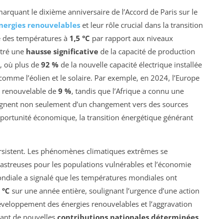
rquant le dixième anniversaire de l’Accord de Paris sur le
nergies renouvelables
et leur rôle crucial dans la transition
se des températures à
1,5 °C
par rapport aux niveaux
ntré une
hausse significative
de la capacité de production
e, où plus de
92 %
de la nouvelle capacité électrique installée
comme l’éolien et le solaire. Par exemple, en 2024, l’Europe
é renouvelable de
9 %
, tandis que l’Afrique a connu une
ignent non seulement d’un changement vers des sources
pportunité économique, la transition énergétique générant
ersistent. Les phénomènes climatiques extrêmes se
astreuses pour les populations vulnérables et l’économie
ndiale a signalé que les températures mondiales ont
 °C
sur une année entière, soulignant l’urgence d’une action
éveloppement des énergies renouvelables et l’aggravation
sant de nouvelles
contributions nationales déterminées