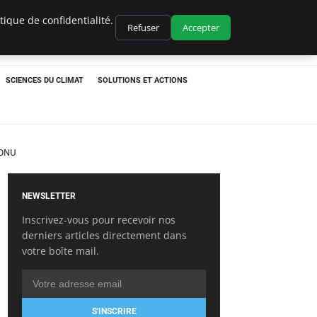
ique de confidentialité.
Refuser
Accepter
SCIENCES DU CLIMAT
SOLUTIONS ET ACTIONS
’ONU
NEWSLETTER
Inscrivez-vous pour recevoir nos
derniers articles directement dans
votre boîte mail.
S'INSCRIRE