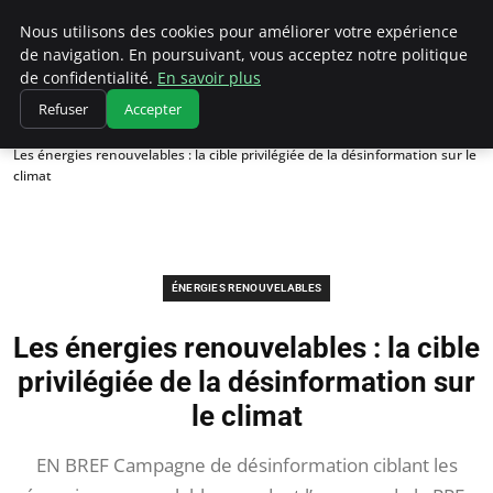
Climatedebtagents
Nous utilisons des cookies pour améliorer votre expérience
de navigation. En poursuivant, vous acceptez notre politique
de confidentialité.
En savoir plus
Refuser
Accepter
Accueil
Énergies Renouvelables
Les énergies renouvelables : la cible privilégiée de la désinformation sur le
climat
ÉNERGIES RENOUVELABLES
Les énergies renouvelables : la cible
privilégiée de la désinformation sur
le climat
EN BREF Campagne de désinformation ciblant les