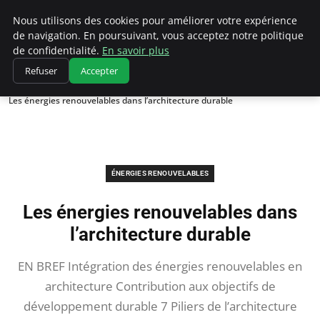
Climatedebtagents
Nous utilisons des cookies pour améliorer votre expérience
de navigation. En poursuivant, vous acceptez notre politique
de confidentialité.
En savoir plus
Refuser
Accepter
Accueil
Énergies Renouvelables
Les énergies renouvelables dans l’architecture durable
ÉNERGIES RENOUVELABLES
Les énergies renouvelables dans
l’architecture durable
EN BREF Intégration des énergies renouvelables en
architecture Contribution aux objectifs de
développement durable 7 Piliers de l’architecture