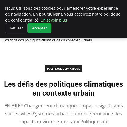
Climatedebtagents
Nous utilisons des cookies pour améliorer votre expérience
de navigation. En poursuivant, vous acceptez notre politique
de confidentialité.
En savoir plus
Refuser
Accepter
Accueil
Politique climatique
Les défis des politiques climatiques en contexte urbain
POLITIQUE CLIMATIQUE
Les défis des politiques climatiques
en contexte urbain
EN BREF Changement climatique : impacts significatifs
sur les villes Systèmes urbains : interdépendance des
impacts environnementaux Politiques de