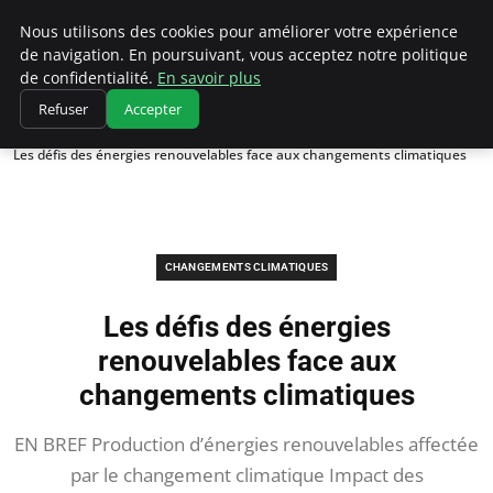
Climatedebtagents
Nous utilisons des cookies pour améliorer votre expérience
de navigation. En poursuivant, vous acceptez notre politique
de confidentialité.
En savoir plus
Refuser
Accepter
Accueil
Changements climatiques
Les défis des énergies renouvelables face aux changements climatiques
CHANGEMENTS CLIMATIQUES
Les défis des énergies
renouvelables face aux
changements climatiques
EN BREF Production d’énergies renouvelables affectée
par le changement climatique Impact des