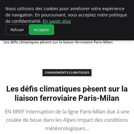
Climatedebtagents
Nous utilisons des cookies pour améliorer votre expérience
de navigation. En poursuivant, vous acceptez notre politique
de confidentialité.
En savoir plus
Refuser
Accepter
Accueil
Changements climatiques
Les défis climatiques pèsent sur la liaison ferroviaire Paris-Milan
CHANGEMENTS CLIMATIQUES
Les défis climatiques pèsent sur la
liaison ferroviaire Paris-Milan
EN BREF Interruption de la ligne Paris-Milan due à une
coulée de boue dans les Alpes Impact des conditions
météorologiques…