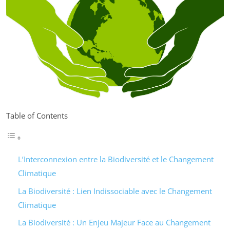
Table of Contents
L’Interconnexion entre la Biodiversité et le Changement
Climatique
La Biodiversité : Lien Indissociable avec le Changement
Climatique
La Biodiversité : Un Enjeu Majeur Face au Changement