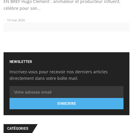
EN BREF Hugo Clément : animateur et producteur influent,
célèbre pour son…
10 mai 2026
NEWSLETTER
Inscrivez-vous pour recevoir nos derniers articles
directement dans votre boîte mail.
S'INSCRIRE
CATÉGORIES