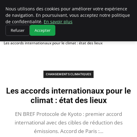
Climatedebtagents
Nous utilisons des cookies pour améliorer votre expérience
de navigation. En poursuivant, vous acceptez notre politique
de confidentialité.
En savoir plus
Refuser
Accepter
Accueil
Changements climatiques
Les accords internationaux pour le climat : état des lieux
CHANGEMENTS CLIMATIQUES
Les accords internationaux pour le
climat : état des lieux
EN BREF Protocole de Kyoto : premier accord
international avec des cibles de réduction des
émissions. Accord de Paris :…