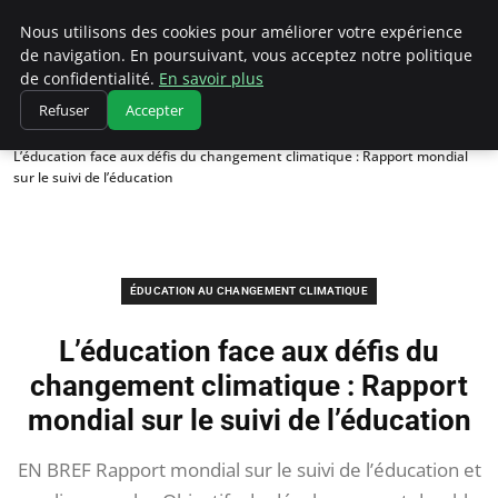
Climatedebtagents
Nous utilisons des cookies pour améliorer votre expérience
de navigation. En poursuivant, vous acceptez notre politique
de confidentialité.
En savoir plus
Refuser
Accepter
Accueil
Éducation au changement climatique
L’éducation face aux défis du changement climatique : Rapport mondial
sur le suivi de l’éducation
ÉDUCATION AU CHANGEMENT CLIMATIQUE
L’éducation face aux défis du
changement climatique : Rapport
mondial sur le suivi de l’éducation
EN BREF Rapport mondial sur le suivi de l’éducation et