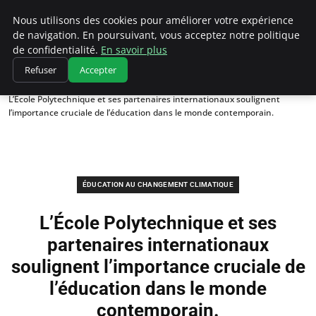
Climatedebtagents
Nous utilisons des cookies pour améliorer votre expérience
de navigation. En poursuivant, vous acceptez notre politique
de confidentialité.
En savoir plus
Refuser
Accepter
Accueil
Éducation au changement climatique
L’École Polytechnique et ses partenaires internationaux soulignent
l’importance cruciale de l’éducation dans le monde contemporain.
ÉDUCATION AU CHANGEMENT CLIMATIQUE
L’École Polytechnique et ses
partenaires internationaux
soulignent l’importance cruciale de
l’éducation dans le monde
contemporain.