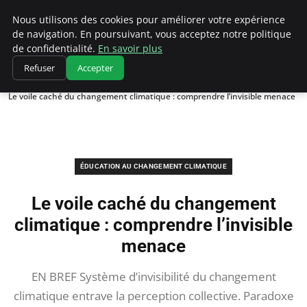
Climatedebtagents
Nous utilisons des cookies pour améliorer votre expérience
de navigation. En poursuivant, vous acceptez notre politique
de confidentialité.
En savoir plus
Refuser
Accepter
Accueil
Éducation au changement climatique
Le voile caché du changement climatique : comprendre l’invisible menace
ÉDUCATION AU CHANGEMENT CLIMATIQUE
Le voile caché du changement
climatique : comprendre l’invisible
menace
EN BREF Système d’invisibilité du changement
climatique entrave la perception collective. Paradoxe