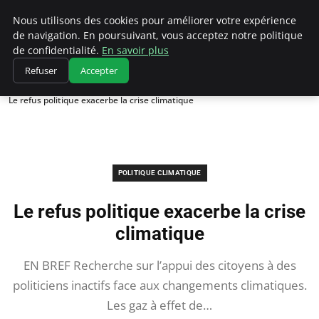
Climatedebtagents
Nous utilisons des cookies pour améliorer votre expérience
de navigation. En poursuivant, vous acceptez notre politique
de confidentialité.
En savoir plus
Refuser
Accepter
Accueil
Politique climatique
Le refus politique exacerbe la crise climatique
POLITIQUE CLIMATIQUE
Le refus politique exacerbe la crise
climatique
EN BREF Recherche sur l’appui des citoyens à des
politiciens inactifs face aux changements climatiques.
Les gaz à effet de…