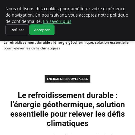
Climatedebtagents
Nous utilisons des cookies pour améliorer votre expérience
de navigation. En poursuivant, vous acceptez notre politique
de confidentialité.
En savoir plus
Refuser
Accepter
Accueil
Énergies Renouvelables
Le refroidissement durable : l’énergie géothermique, solution essentielle
pour relever les défis climatiques
ÉNERGIES RENOUVELABLES
Le refroidissement durable :
l’énergie géothermique, solution
essentielle pour relever les défis
climatiques