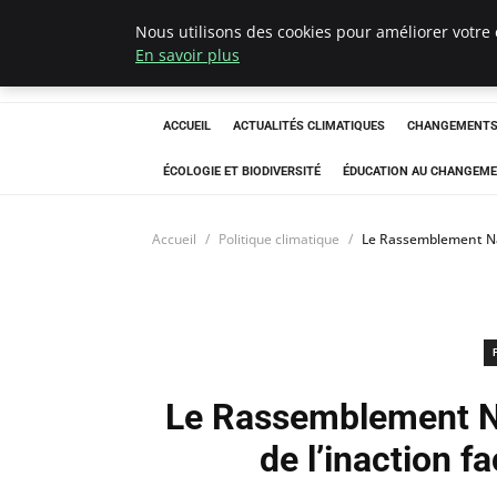
Nous utilisons des cookies pour améliorer votre 
Climatedebtagen
En savoir plus
ACCUEIL
ACTUALITÉS CLIMATIQUES
CHANGEMENTS 
ÉCOLOGIE ET BIODIVERSITÉ
ÉDUCATION AU CHANGEME
Accueil
Politique climatique
Le Rassemblement Nati
Le Rassemblement Na
de l’inaction f