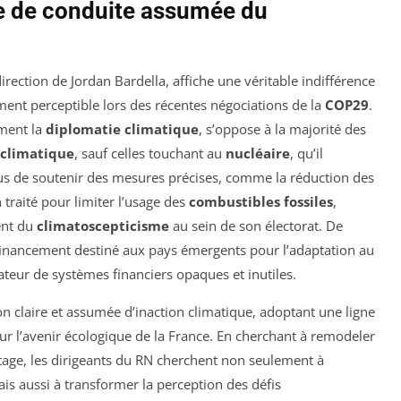
ne de conduite assumée du
direction de Jordan Bardella, affiche une véritable indifférence
ement perceptible lors des récentes négociations de la
COP29
.
ement la
diplomatie climatique
, s’oppose à la majorité des
climatique
, sauf celles touchant au
nucléaire
, qu’il
us de soutenir des mesures précises, comme la réduction des
 traité pour limiter l’usage des
combustibles fossiles
,
ent du
climatoscepticisme
au sein de son électorat. De
u financement destiné aux pays émergents pour l’adaptation au
ateur de systèmes financiers opaques et inutiles.
n claire et assumée d’inaction climatique, adoptant une ligne
ur l’avenir écologique de la France. En cherchant à remodeler
tage, les dirigeants du RN cherchent non seulement à
mais aussi à transformer la perception des défis