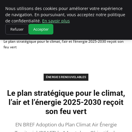
Climatedebtagents
Nous utilisons des cookies pour améliorer votre expérience
de navigation. En poursuivant, vous acceptez notre politique
de confidentialité.
En savoir plus
Refuser
Accepter
Accueil
Énergies Renouvelables
Le plan stratégique pour le climat, l’air et l’énergie 2025-2030 reçoit son
feu vert
ÉNERGIES RENOUVELABLES
Le plan stratégique pour le climat,
l’air et l’énergie 2025-2030 reçoit
son feu vert
EN BREF Adoption du Plan Climat Air Énergie