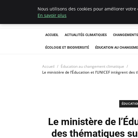
Nous utilisons des cookies pour améliorer votre 
Climatedebtagen
En savoir plus
ACCUEIL
ACTUALITÉS CLIMATIQUES
CHANGEMENTS 
ÉCOLOGIE ET BIODIVERSITÉ
ÉDUCATION AU CHANGEME
Accueil
Éducation au changement climatique
Le ministère de l’Éducation et l’UNICEF intègrent de
ÉDUCATIO
Le ministère de l’Éd
des thématiques su