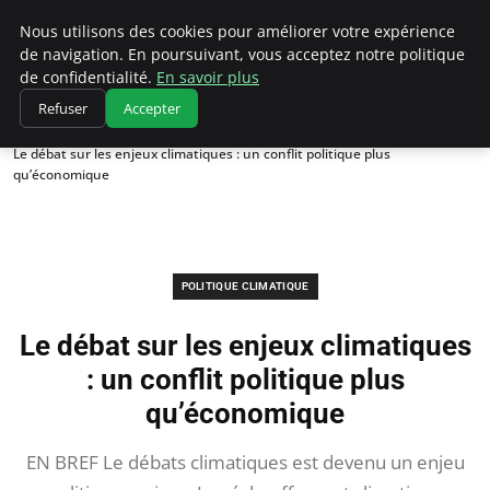
Climatedebtagents
Nous utilisons des cookies pour améliorer votre expérience
de navigation. En poursuivant, vous acceptez notre politique
de confidentialité.
En savoir plus
Refuser
Accepter
Accueil
Politique climatique
Le débat sur les enjeux climatiques : un conflit politique plus
qu’économique
POLITIQUE CLIMATIQUE
Le débat sur les enjeux climatiques
: un conflit politique plus
qu’économique
EN BREF Le débats climatiques est devenu un enjeu