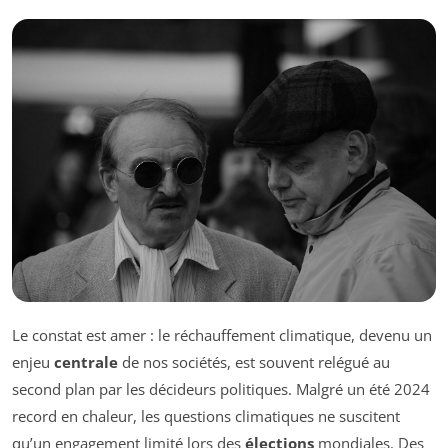
Le constat est amer : le réchauffement climatique, devenu un
enjeu
centrale
de nos sociétés, est souvent relégué au
second plan par les décideurs politiques. Malgré un été 2024
record en chaleur, les questions climatiques ne suscitent
qu’un engagement limité lors des
élections
mondiales. Des