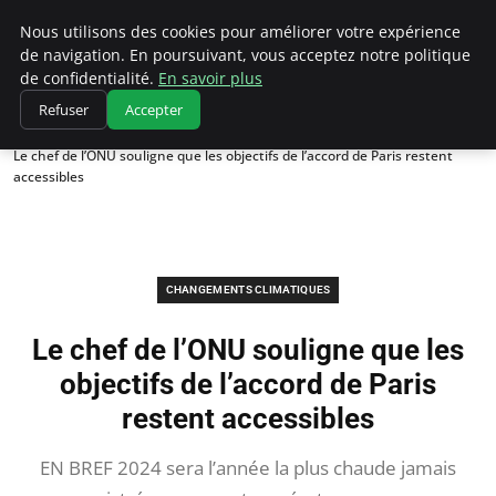
Climatedebtagents
Nous utilisons des cookies pour améliorer votre expérience
de navigation. En poursuivant, vous acceptez notre politique
de confidentialité.
En savoir plus
Refuser
Accepter
Accueil
Changements climatiques
Le chef de l’ONU souligne que les objectifs de l’accord de Paris restent
accessibles
CHANGEMENTS CLIMATIQUES
Le chef de l’ONU souligne que les
objectifs de l’accord de Paris
restent accessibles
EN BREF 2024 sera l’année la plus chaude jamais