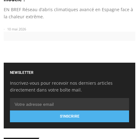
EN BREF Réseau d’abris climatiques avancé en Espagne face à
la chaleur extrême.
10 mai 2026
NEWSLETTER
Inscrivez-vous pour recevoir nos derniers articles
directement dans votre boîte mail.
S'INSCRIRE