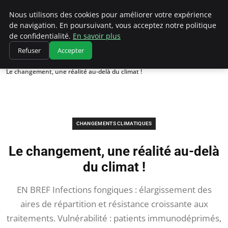
Climatedebtagents
Nous utilisons des cookies pour améliorer votre expérience
de navigation. En poursuivant, vous acceptez notre politique
de confidentialité.
En savoir plus
Refuser
Accepter
Accueil
Changements climatiques
Le changement, une réalité au-delà du climat !
CHANGEMENTS CLIMATIQUES
Le changement, une réalité au-delà
du climat !
EN BREF Infections fongiques : élargissement des
aires de répartition et résistance croissante aux
traitements. Vulnérabilité : patients immunodéprimés,