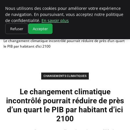
Climatedebtagents
Nous utilisons des cookies pour améliorer votre expérience
de navigation. En poursuivant, vous acceptez notre politique
de confidentialité.
En savoir plus
Refuser
Accepter
Accueil
Changements climatiques
Le changement climatique incontrôlé pourrait réduire de près d’un quart
le PIB par habitant d’ici 2100
CHANGEMENTS CLIMATIQUES
Le changement climatique
incontrôlé pourrait réduire de près
d’un quart le PIB par habitant d’ici
2100