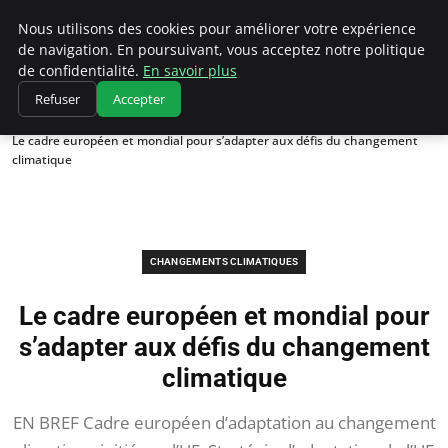
Climatedebtagents
Nous utilisons des cookies pour améliorer votre expérience
de navigation. En poursuivant, vous acceptez notre politique
de confidentialité.
En savoir plus
Refuser
Accepter
Accueil
Changements climatiques
Le cadre européen et mondial pour s’adapter aux défis du changement
climatique
CHANGEMENTS CLIMATIQUES
Le cadre européen et mondial pour
s’adapter aux défis du changement
climatique
EN BREF Cadre européen d’adaptation au changement