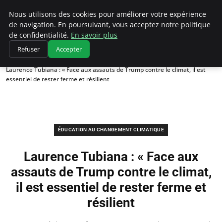
Climatedebtagents
Nous utilisons des cookies pour améliorer votre expérience
de navigation. En poursuivant, vous acceptez notre politique
de confidentialité.
En savoir plus
Refuser
Accepter
Accueil
Éducation au changement climatique
Laurence Tubiana : « Face aux assauts de Trump contre le climat, il est
essentiel de rester ferme et résilient
ÉDUCATION AU CHANGEMENT CLIMATIQUE
Laurence Tubiana : « Face aux
assauts de Trump contre le climat,
il est essentiel de rester ferme et
résilient