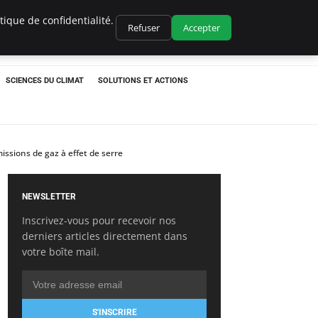
ique de confidentialité.
Refuser
Accepter
SCIENCES DU CLIMAT
SOLUTIONS ET ACTIONS
issions de gaz à effet de serre
NEWSLETTER
Inscrivez-vous pour recevoir nos
derniers articles directement dans
votre boîte mail.
S'INSCRIRE