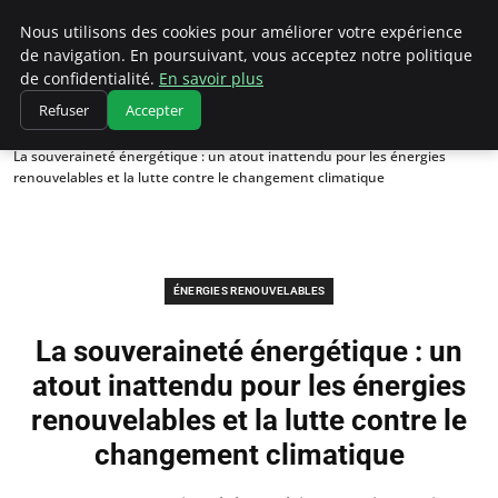
Climatedebtagents
Nous utilisons des cookies pour améliorer votre expérience
de navigation. En poursuivant, vous acceptez notre politique
de confidentialité.
En savoir plus
Refuser
Accepter
Accueil
Énergies Renouvelables
La souveraineté énergétique : un atout inattendu pour les énergies
renouvelables et la lutte contre le changement climatique
ÉNERGIES RENOUVELABLES
La souveraineté énergétique : un
atout inattendu pour les énergies
renouvelables et la lutte contre le
changement climatique