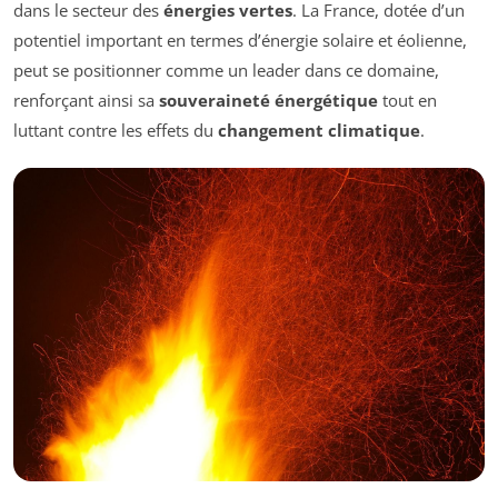
dans le secteur des
énergies vertes
. La France, dotée d’un
potentiel important en termes d’énergie solaire et éolienne,
peut se positionner comme un leader dans ce domaine,
renforçant ainsi sa
souveraineté énergétique
tout en
luttant contre les effets du
changement climatique
.