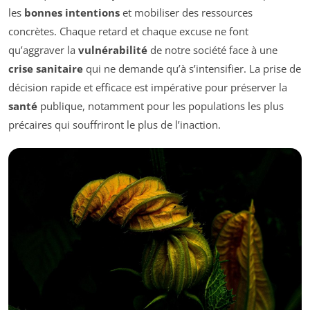
les
bonnes intentions
et mobiliser des ressources
concrètes. Chaque retard et chaque excuse ne font
qu’aggraver la
vulnérabilité
de notre société face à une
crise sanitaire
qui ne demande qu’à s’intensifier. La prise de
décision rapide et efficace est impérative pour préserver la
santé
publique, notamment pour les populations les plus
précaires qui souffriront le plus de l’inaction.