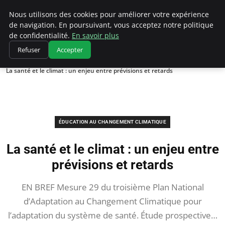
Climatedebtagents
Nous utilisons des cookies pour améliorer votre expérience
de navigation. En poursuivant, vous acceptez notre politique
de confidentialité.
En savoir plus
Refuser
Accepter
Accueil
Éducation au changement climatique
La santé et le climat : un enjeu entre prévisions et retards
ÉDUCATION AU CHANGEMENT CLIMATIQUE
La santé et le climat : un enjeu entre
prévisions et retards
EN BREF Mesure 29 du troisième Plan National
d’Adaptation au Changement Climatique pour
l’adaptation du système de santé. Étude prospective…