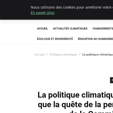
Nous utilisons des cookies pour améliorer votre 
Climatedebtagen
En savoir plus
ACCUEIL
ACTUALITÉS CLIMATIQUES
CHANGEMENTS 
ÉCOLOGIE ET BIODIVERSITÉ
ÉDUCATION AU CHANGEME
Accueil
Politique climatique
La politique climatiq
La politique climatiq
que la quête de la pe