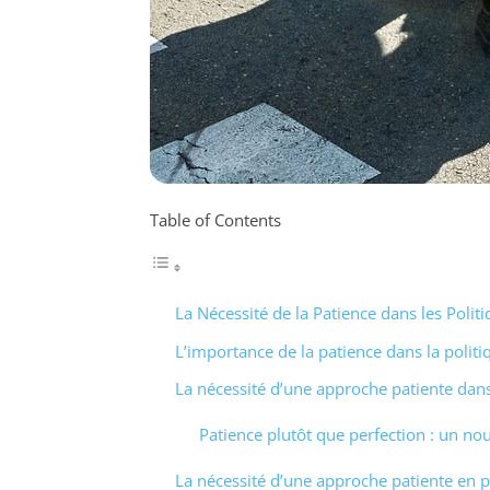
Table of Contents
La Nécessité de la Patience dans les Polit
L’importance de la patience dans la politi
La nécessité d’une approche patiente dans
Patience plutôt que perfection : un n
La nécessité d’une approche patiente en p