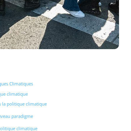
iques Climatiques
que climatique
 la politique climatique
ouveau paradigme
olitique climatique