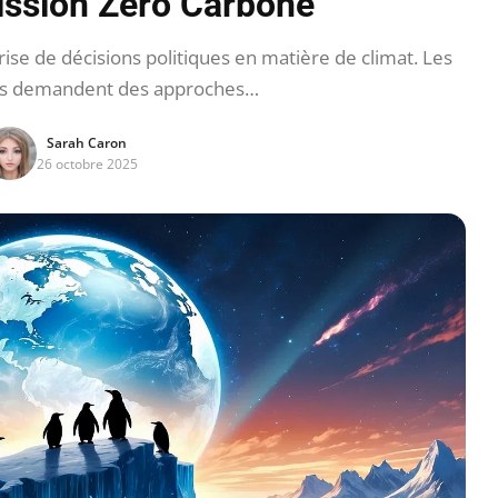
ssion Zéro Carbone
ise de décisions politiques en matière de climat. Les
ues demandent des approches…
Sarah Caron
26 octobre 2025