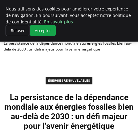
Climatedebtagents
Nous utilisons des cookies pour améliorer votre expérience
de navigation. En poursuivant, vous acceptez notre politique
de confidentialité.
En savoir plus
Refuser
Accepter
Accueil
Énergies Renouvelables
La persistance de la dépendance mondiale aux énergies fossiles bien au-
delà de 2030 : un défi majeur pour l’avenir énergétique
ÉNERGIES RENOUVELABLES
La persistance de la dépendance
mondiale aux énergies fossiles bien
au-delà de 2030 : un défi majeur
pour l’avenir énergétique