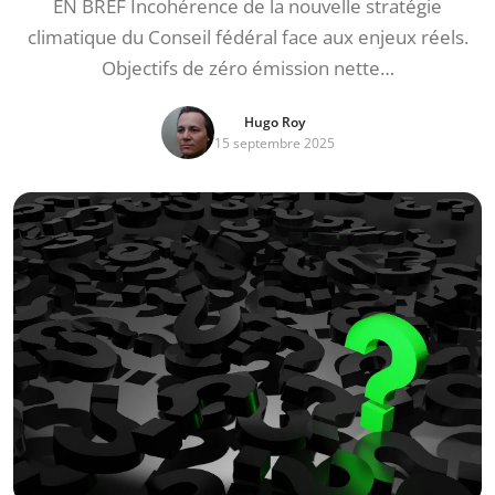
EN BREF Incohérence de la nouvelle stratégie
climatique du Conseil fédéral face aux enjeux réels.
Objectifs de zéro émission nette…
Hugo Roy
15 septembre 2025