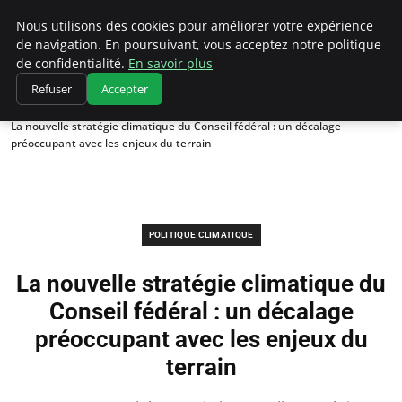
Climatedebtagents
Nous utilisons des cookies pour améliorer votre expérience
de navigation. En poursuivant, vous acceptez notre politique
de confidentialité.
En savoir plus
Refuser
Accepter
Accueil
Politique climatique
La nouvelle stratégie climatique du Conseil fédéral : un décalage
préoccupant avec les enjeux du terrain
POLITIQUE CLIMATIQUE
La nouvelle stratégie climatique du
Conseil fédéral : un décalage
préoccupant avec les enjeux du
terrain