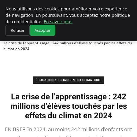
Climatedebtagents
Nous utilisons des cookies pour améliorer votre expérience
de navigation. En poursuivant, vous acceptez notre politique
de confidentialité.
En savoir plus
Refuser
Accepter
Accueil
Éducation au changement climatique
La crise de l’apprentissage : 242 millions d’élèves touchés par les effets du
climat en 2024
ÉDUCATION AU CHANGEMENT CLIMATIQUE
La crise de l’apprentissage : 242
millions d’élèves touchés par les
effets du climat en 2024
EN BREF En 2024, au moins 242 millions d’enfants ont