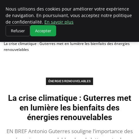
Climatedebtagents
Nous utilisons des cookies pour améliorer votre expérience
de navigation. En poursuivant, vous acceptez notre politique
de confidentialité.
En savoir plus
Refuser
Accepter
Accueil
Énergies Renouvelables
La crise climatique : Guterres met en lumière les bienfaits des énergies
renouvelables
ÉNERGIES RENOUVELABLES
La crise climatique : Guterres met
en lumière les bienfaits des
énergies renouvelables
EN BREF Antonio Guterres souligne l’importance des