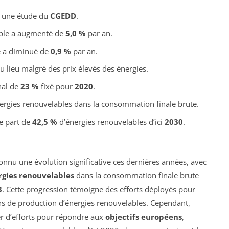
 une étude du
CGEDD
.
ble a augmenté de
5,0 %
par an.
e a diminué de
0,9 %
par an.
u lieu malgré des prix élevés des énergies.
onal de
23 %
fixé pour
2020
.
ergies renouvelables dans la consommation finale brute.
e part de
42,5 %
d’énergies renouvelables d’ici
2030
.
onnu une évolution significative ces dernières années, avec
rgies renouvelables
dans la consommation finale brute
3
. Cette progression témoigne des efforts déployés pour
ns de production d’énergies renouvelables. Cependant,
er d’efforts pour répondre aux
objectifs européens
,