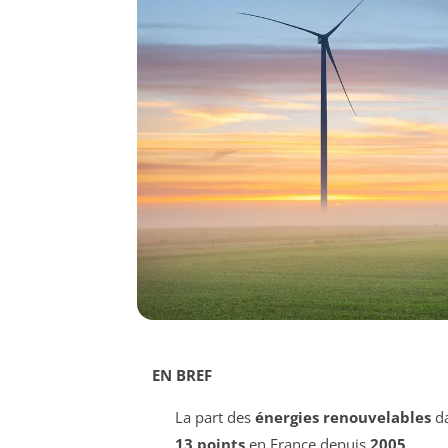
EN BREF
La part des
énergies renouvelables
da
13 points
en France depuis
2005
.