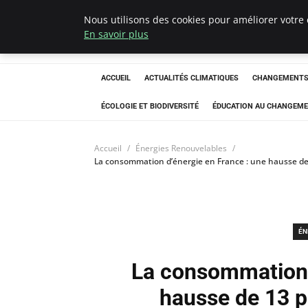
Nous utilisons des cookies pour améliorer votre 
Climatedebtagen
En savoir plus
ACCUEIL
ACTUALITÉS CLIMATIQUES
CHANGEMENTS 
ÉCOLOGIE ET BIODIVERSITÉ
ÉDUCATION AU CHANGEME
Accueil
Énergies Renouvelables
La consommation d’énergie en France : une hausse de 1
ÉN
La consommation 
hausse de 13 p