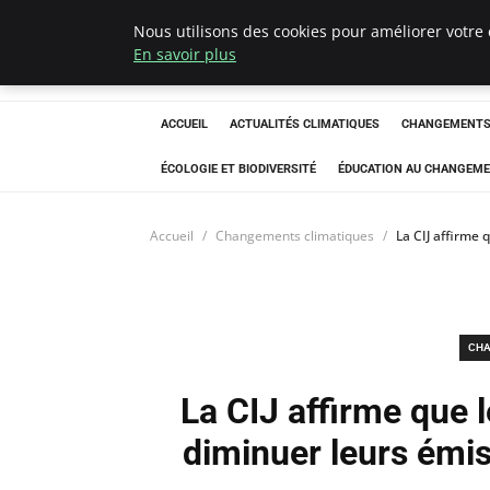
Nous utilisons des cookies pour améliorer votre 
Climatedebtagen
En savoir plus
ACCUEIL
ACTUALITÉS CLIMATIQUES
CHANGEMENTS 
ÉCOLOGIE ET BIODIVERSITÉ
ÉDUCATION AU CHANGEME
Accueil
Changements climatiques
La CIJ affirme 
CHA
La CIJ affirme que 
diminuer leurs émis