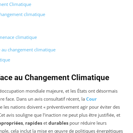
ment Climatique
 changement climatique
a menace climatique
ce au changement climatique
tique
 face au Changement Climatique
occupation mondiale majeure, et les États ont désormais
ire face. Dans un avis consultatif récent, la
Cour
e les nations doivent « préventivement agir pour éviter des
t avis souligne que l’inaction ne peut plus être justifiée, et
ppropriées
,
rapides
et
durables
pour réduire leurs
mple, cela inclut la mise en œuvre de politiques énergétiques