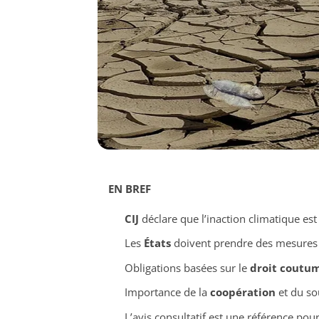
EN BREF
CIJ
déclare que l’inaction climatique es
Les
États
doivent prendre des mesures « 
Obligations basées sur le
droit coutum
Importance de la
coopération
et du so
L’avis consultatif est une référence pou