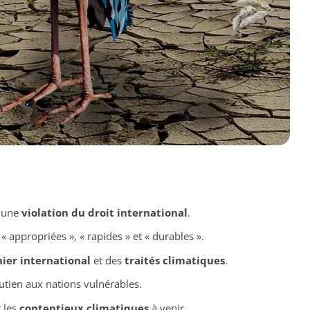
t une
violation du droit international
.
appropriées », « rapides » et « durables ».
ier international
et des
traités climatiques
.
utien aux nations vulnérables.
r les
contentieux climatiques
à venir.