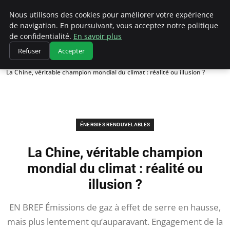
Climatedebtagents
Nous utilisons des cookies pour améliorer votre expérience
de navigation. En poursuivant, vous acceptez notre politique
de confidentialité.
En savoir plus
Refuser
Accepter
Accueil
Énergies Renouvelables
La Chine, véritable champion mondial du climat : réalité ou illusion ?
ÉNERGIES RENOUVELABLES
La Chine, véritable champion
mondial du climat : réalité ou
illusion ?
EN BREF Émissions de gaz à effet de serre en hausse,
mais plus lentement qu’auparavant. Engagement de la