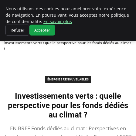
Climatedebtagents
Nous utilisons des cookies pour améliorer votre expérience
de navigation. En poursuivant, vous acceptez notre politique
de confidentialité.
En savoir plus
Refuser
Accepter
Accueil
Énergies Renouvelables
Investissements verts : quelle perspective pour les fonds dédiés au climat
?
ÉNERGIES RENOUVELABLES
Investissements verts : quelle
perspective pour les fonds dédiés
au climat ?
EN BREF Fonds dédiés au climat : Perspectives en