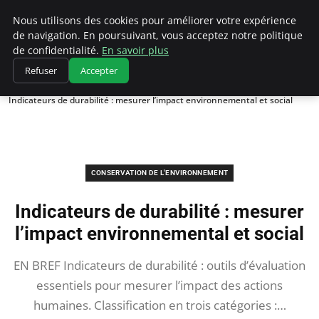
Climatedebtagents
Nous utilisons des cookies pour améliorer votre expérience
de navigation. En poursuivant, vous acceptez notre politique
de confidentialité.
En savoir plus
Refuser
Accepter
Accueil
Conservation de l'environnement
Indicateurs de durabilité : mesurer l’impact environnemental et social
CONSERVATION DE L'ENVIRONNEMENT
Indicateurs de durabilité : mesurer
l’impact environnemental et social
EN BREF Indicateurs de durabilité : outils d’évaluation
essentiels pour mesurer l’impact des actions
humaines. Classification en trois catégories :…