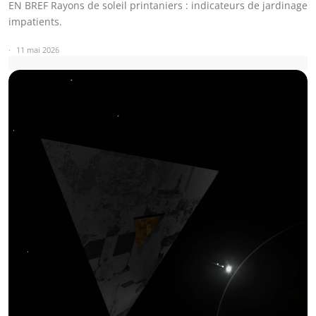
EN BREF Rayons de soleil printaniers : indicateurs de jardinage
impatients.
11 mai 2026