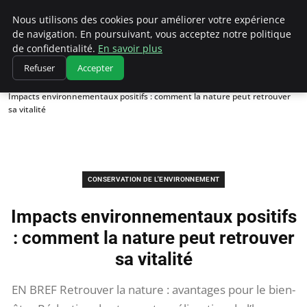
Climatedebtagents
Nous utilisons des cookies pour améliorer votre expérience
de navigation. En poursuivant, vous acceptez notre politique
de confidentialité.
En savoir plus
Refuser
Accepter
Accueil
Conservation de l'environnement
Impacts environnementaux positifs : comment la nature peut retrouver
sa vitalité
CONSERVATION DE L'ENVIRONNEMENT
Impacts environnementaux positifs
: comment la nature peut retrouver
sa vitalité
EN BREF Retrouver la nature : avantages pour le bien-