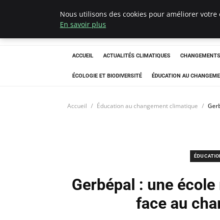
Nous utilisons des cookies pour améliorer votre 
Climatedebtagen
En savoir plus
ACCUEIL
ACTUALITÉS CLIMATIQUES
CHANGEMENTS 
ÉCOLOGIE ET BIODIVERSITÉ
ÉDUCATION AU CHANGEME
Accueil
Éducation au changement climatique
Gerb
ÉDUCATIO
Gerbépal : une école 
face au cha