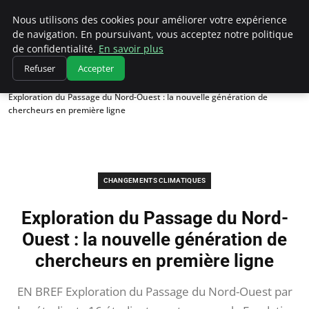
Climatedebtagents
Nous utilisons des cookies pour améliorer votre expérience
de navigation. En poursuivant, vous acceptez notre politique
de confidentialité.
En savoir plus
Refuser
Accepter
Accueil
Changements climatiques
Exploration du Passage du Nord-Ouest : la nouvelle génération de
chercheurs en première ligne
CHANGEMENTS CLIMATIQUES
Exploration du Passage du Nord-
Ouest : la nouvelle génération de
chercheurs en première ligne
EN BREF Exploration du Passage du Nord-Ouest par