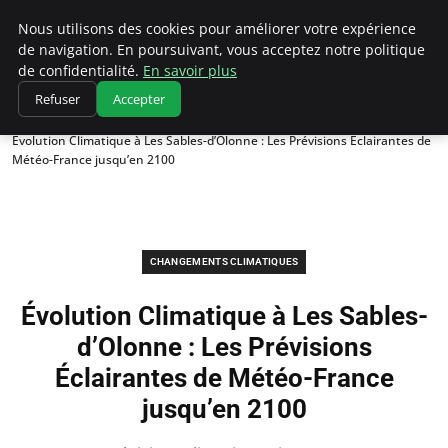
Climatedebtagents
Nous utilisons des cookies pour améliorer votre expérience
de navigation. En poursuivant, vous acceptez notre politique
de confidentialité.
En savoir plus
Refuser
Accepter
Accueil
Changements climatiques
Évolution Climatique à Les Sables-d’Olonne : Les Prévisions Éclairantes de
Météo-France jusqu’en 2100
CHANGEMENTS CLIMATIQUES
Évolution Climatique à Les Sables-
d’Olonne : Les Prévisions
Éclairantes de Météo-France
jusqu’en 2100