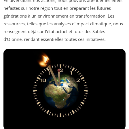
En diversifiant nos actions, nous pouvons atténuer les effets
néfastes sur notre région tout en préparant les futures
générations à un environnement en transformation. Les
ressources, telles que les analyses d’impact climatique, nous
renseignent déjà sur l’état actuel et futur des Sables-
d’Olonne, rendant essentielles toutes ces initiatives.