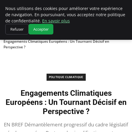
Climatedebtagents
Nous utilisons des cookies pour améliorer votre expérience
de navigation. En poursuivant, vous acceptez notre politique
de confidentialité.
En savoir plus
Refuser
Accepter
Accueil
Politique climatique
Engagements Climatiques Européens : Un Tournant Décisif en
Perspective ?
POLITIQUE CLIMATIQUE
Engagements Climatiques
Européens : Un Tournant Décisif en
Perspective ?
EN BREF Démantèlement progressif du cadre législatif