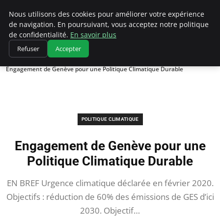
Climatedebtagents
Nous utilisons des cookies pour améliorer votre expérience
de navigation. En poursuivant, vous acceptez notre politique
de confidentialité.
En savoir plus
Refuser
Accepter
Accueil
Politique climatique
Engagement de Genève pour une Politique Climatique Durable
POLITIQUE CLIMATIQUE
Engagement de Genève pour une
Politique Climatique Durable
EN BREF Urgence climatique déclarée en février 2020.
Objectifs : réduction de 60% des émissions de GES d’ici
2030. Objectif…