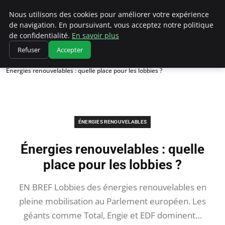
Climatedebtagents
Nous utilisons des cookies pour améliorer votre expérience
de navigation. En poursuivant, vous acceptez notre politique
de confidentialité.
En savoir plus
Refuser
Accepter
Accueil
Énergies Renouvelables
Énergies renouvelables : quelle place pour les lobbies ?
ÉNERGIES RENOUVELABLES
Énergies renouvelables : quelle
place pour les lobbies ?
EN BREF Lobbies des énergies renouvelables en
pleine mobilisation au Parlement européen. Les
géants comme Total, Engie et EDF dominent…